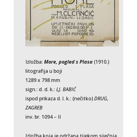
Izložba:
More, pogled s Plasa
(1910.)
litografija u boji
1289 x 798 mm
sign.: d. d. k.:
LJ. BABIĆ
ispod prikaza d. l. k.: (nečitko)
DRUG,
ZAGREB
inv. br. 1094 – II
Izložba koja je održana tijekom siječnja