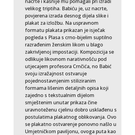
nacrte i kasnije mu pomagali pri izradi
velikog triptiha. Babiću je, uz nacrte,
povjerena izrada desnog dijela slike i
plakat za izložbu. Na uspravnom
formatu plakata prikazan je isječak
pogleda s Plasa s crno-bijelim suptilno
razrađenim ženskim likom u blago
zakrivljenoj impostaciji. Kompozicija se
odlikuje likovnom narativnošću pod
utjecajem profesora Crnčića, no Babić
svoju izražajnost ostvaruje
pojednostavnjenim stiliziranim
formama lišenim detaljnih opisa koji
zajedno s tekstualnim dijelom
smještenim unutar prikaza čine
uravnoteženu cjelinu dobro usklađenu s
postulatima plakatnog oblikovanja. Ovo
se plakatno ostvarenje ponovno našlo u
Umjetničkom paviljonu, ovoga puta kao