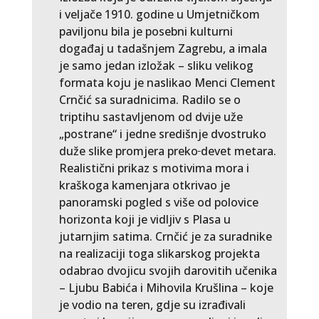
i veljače 1910. godine u Umjetničkom
paviljonu bila je posebni kulturni
događaj u tadašnjem Zagrebu, a imala
je samo jedan izložak – sliku velikog
formata koju je naslikao Menci Clement
Crnčić sa suradnicima. Radilo se o
triptihu sastavljenom od dvije uže
„postrane“ i jedne središnje dvostruko
duže slike promjera preko
devet metara.
Realistični prikaz s motivima mora i
kraškoga kamenjara otkrivao je
panoramski pogled s više od polovice
horizonta koji je vidljiv s Plasa u
jutarnjim satima. Crnčić je za suradnike
na realizaciji toga slikarskog projekta
odabrao dvojicu svojih darovitih učenika
– Ljubu Babića i Mihovila Krušlina – koje
je vodio na teren, gdje su izrađivali